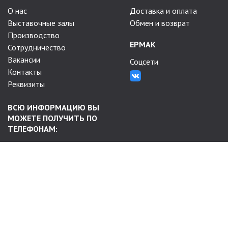
О нас
Доставка и оплата
Выставочные залы
Обмен и возврат
Производство
ЕРМАК
Сотрудничество
Вакансии
Соцсети
Контакты
Реквизиты
ВСЮ ИНФОРМАЦИЮ ВЫ
МОЖЕТЕ ПОЛУЧИТЬ ПО
ТЕЛЕФОНАМ:
+7-983-625-78-81
+7 (3812) 64-78-43
Будни с 9:00 до 18:00 (Омск)
АДРЕС ПРОИЗВОДСТВА:
г. Омск, ул. 50 лет Профсоюзов,
109 А